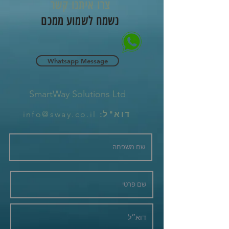
צרו איתנו קשר
נשמח לשמוע ממכם
Whatsapp Message
SmartWay Solutions Ltd
דוא"ל:
info@sway.co.il